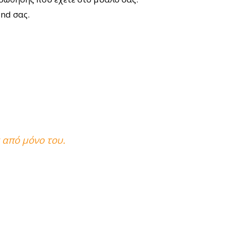
nd σας.
t από μόνο του.