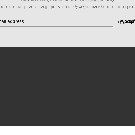
ουσιαστικά μένετε ενήμεροι για τις εξελίξεις ολόκληρου του τομέα